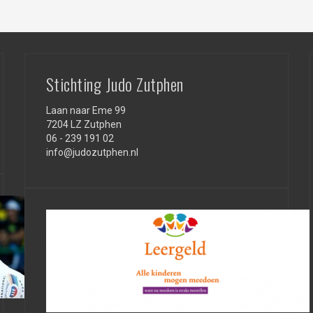
Stichting Judo Zutphen
Laan naar Eme 99
7204 LZ Zutphen
06 - 239 191 02
info@judozutphen.nl