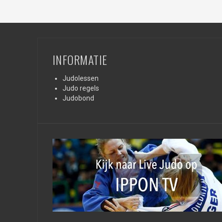
INFORMATIE
Judolessen
Judo regels
Judobond