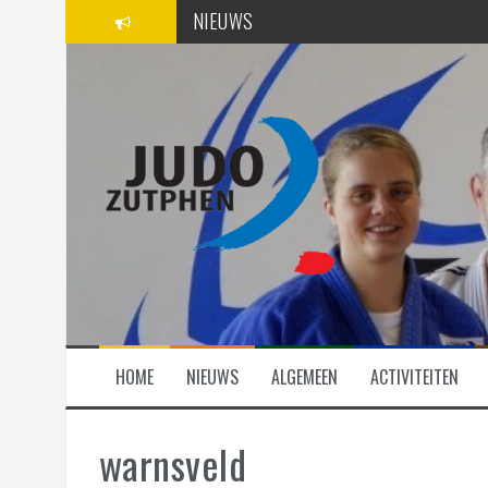
Spring
NIEUWS
naar
inhoud
SPONSORS
ACTIVITEITEN
HOME
NIEUWS
ALGEMEEN
ACTIVITEITEN
warnsveld