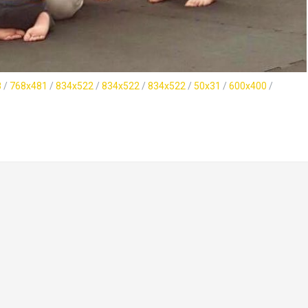
8
/
768x481
/
834x522
/
834x522
/
834x522
/
50x31
/
600x400
/