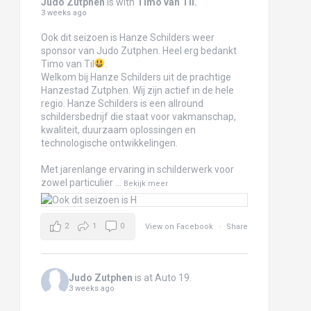
Judo Zutphen
is with
Timo van Til
.
3 weeks ago
Ook dit seizoen is Hanze Schilders weer
sponsor van Judo Zutphen. Heel erg bedankt
Timo van Til
.
Welkom bij Hanze Schilders uit de prachtige
Hanzestad Zutphen. Wij zijn actief in de hele
regio. Hanze Schilders is een allround
schildersbedrijf die staat voor vakmanschap,
kwaliteit, duurzaam oplossingen en
technologische ontwikkelingen.
Met jarenlange ervaring in schilderwerk voor
zowel particulier
...
Bekijk meer
2
1
0
View on Facebook
·
Share
Judo Zutphen
is at Auto 19.
3 weeks ago