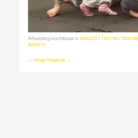
Afbeelding beschikbaar in:
834x522
/
150x150
/
300x18
820x513
← Vorige
Volgende →