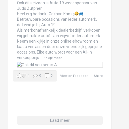
Ook dit seizoen is Auto 19 weer sponsor van
Judo Zutphen.
Heel erg bedankt Gökhan Kamiş
.
Betrouwbare occasions van ieder automerk,
dat vind je bij Auto 19.
Als merkonafhankelijk dealerbedrijf, verkopen
wij gebruikte auto’s van vrijwel ieder automerk.
Neem een kijkje in onze online-showroom en
laat u verrassen door onze vriendelijk geprijsde
occasions. Elke auto wordt voor een All-in
verkoopprijs
...
Bekijk meer
4
0
0
View on Facebook
·
Share
Laad meer