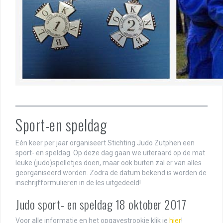
Sport-en speldag
Eén keer per jaar organiseert Stichting Judo Zutphen een
sport- en speldag. Op deze dag gaan we uiteraard op de mat
leuke (judo)spelletjes doen, maar ook buiten zal er van alles
georganiseerd worden. Zodra de datum bekend is worden de
inschrijfformulieren in de les uitgedeeld!
Judo sport- en speldag 18 oktober 2017
Voor alle informatie en het opgavestrookje klik je
hier
!