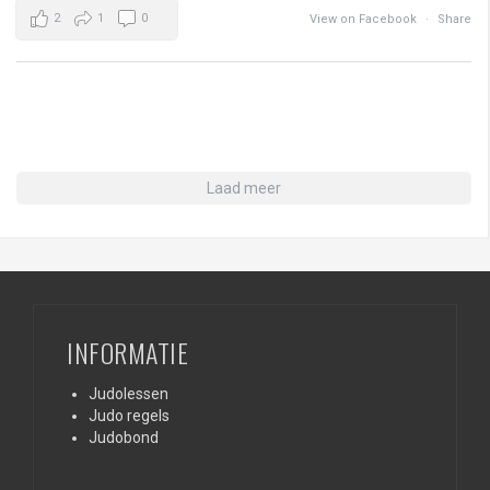
2
1
0
View on Facebook
·
Share
Laad meer
INFORMATIE
Judolessen
Judo regels
Judobond