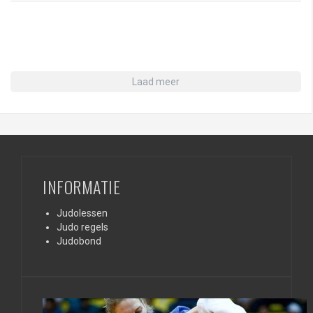
Laad meer
INFORMATIE
Judolessen
Judo regels
Judobond