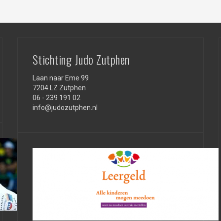
Stichting Judo Zutphen
Laan naar Eme 99
7204 LZ Zutphen
06 - 239 191 02
info@judozutphen.nl