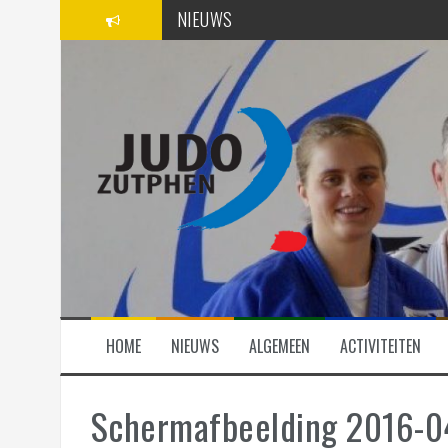
Spring
NIEUWS
naar
inhoud
SPONSORS
ACTIVITEITEN
HOME
NIEUWS
ALGEMEEN
ACTIVITEITEN
Schermafbeelding 2016-0