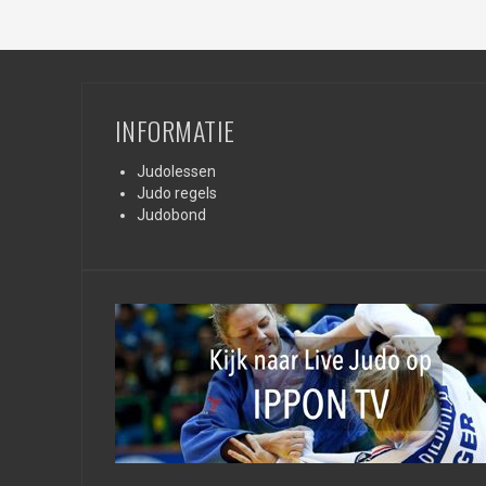
INFORMATIE
Judolessen
Judo regels
Judobond