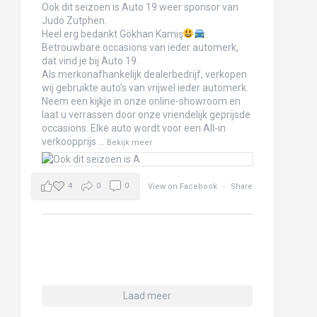
Ook dit seizoen is Auto 19 weer sponsor van
Judo Zutphen.
Heel erg bedankt Gökhan Kamiş
.
Betrouwbare occasions van ieder automerk,
dat vind je bij Auto 19.
Als merkonafhankelijk dealerbedrijf, verkopen
wij gebruikte auto’s van vrijwel ieder automerk.
Neem een kijkje in onze online-showroom en
laat u verrassen door onze vriendelijk geprijsde
occasions. Elke auto wordt voor een All-in
verkoopprijs
...
Bekijk meer
4
0
0
View on Facebook
·
Share
Laad meer