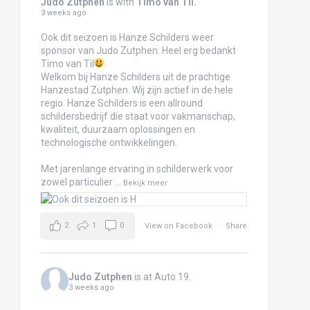
Judo Zutphen
is with
Timo van Til
.
3 weeks ago
Ook dit seizoen is Hanze Schilders weer
sponsor van Judo Zutphen. Heel erg bedankt
Timo van Til
.
Welkom bij Hanze Schilders uit de prachtige
Hanzestad Zutphen. Wij zijn actief in de hele
regio. Hanze Schilders is een allround
schildersbedrijf die staat voor vakmanschap,
kwaliteit, duurzaam oplossingen en
technologische ontwikkelingen.
Met jarenlange ervaring in schilderwerk voor
zowel particulier
...
Bekijk meer
2
1
0
View on Facebook
·
Share
Judo Zutphen
is at Auto 19.
3 weeks ago