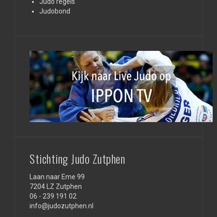
Judo regels
Judobond
Stichting Judo Zutphen
Laan naar Eme 99
7204 LZ Zutphen
06 - 239 191 02
info@judozutphen.nl