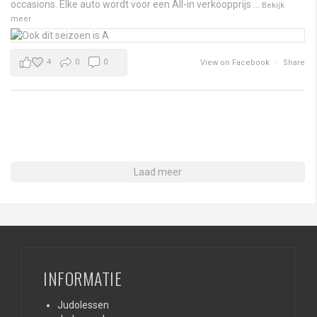
occasions. Elke auto wordt voor een All-in verkoopprijs
...
Bekijk
meer
4
0
0
View on Facebook
·
Share
Laad meer
INFORMATIE
Judolessen