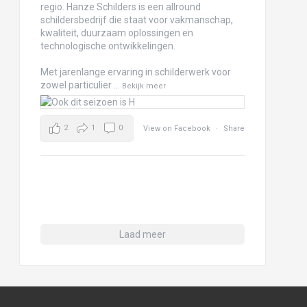
regio. Hanze Schilders is een allround
schildersbedrijf die staat voor vakmanschap,
kwaliteit, duurzaam oplossingen en
technologische ontwikkelingen.
Met jarenlange ervaring in schilderwerk voor
zowel particulier
...
Bekijk meer
2
1
0
View on Facebook
·
Share
Laad meer