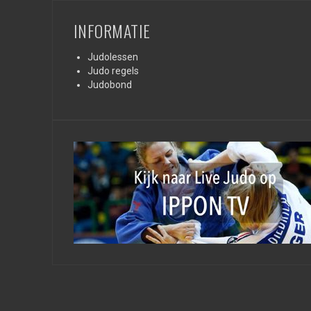
INFORMATIE
Judolessen
Judo regels
Judobond