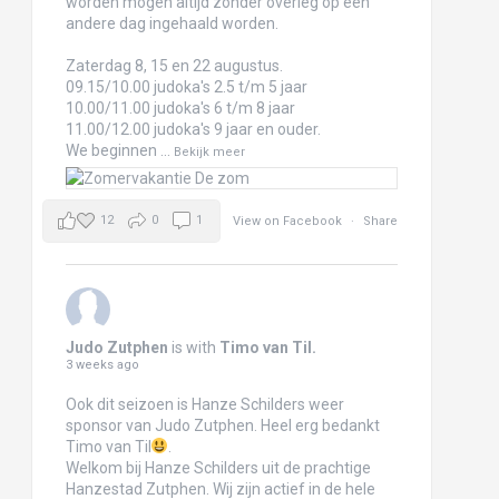
worden mogen altijd zonder overleg op een
andere dag ingehaald worden.
Zaterdag 8, 15 en 22 augustus.
09.15/10.00 judoka's 2.5 t/m 5 jaar
10.00/11.00 judoka's 6 t/m 8 jaar
11.00/12.00 judoka's 9 jaar en ouder.
We beginnen
...
Bekijk meer
12
0
1
View on Facebook
·
Share
Judo Zutphen
is with
Timo van Til
.
3 weeks ago
Ook dit seizoen is Hanze Schilders weer
sponsor van Judo Zutphen. Heel erg bedankt
Timo van Til
.
Welkom bij Hanze Schilders uit de prachtige
Hanzestad Zutphen. Wij zijn actief in de hele