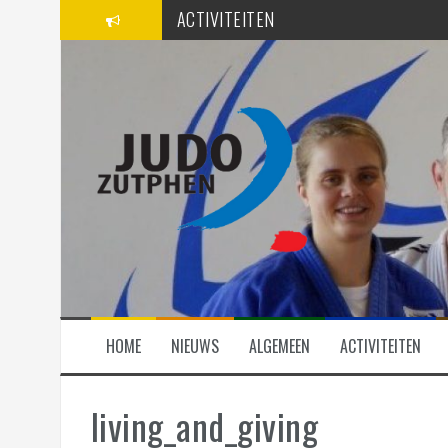
Spring
ACTIVITEITEN
naar
inhoud
NIEUWS
SPONSORS
HOME
NIEUWS
ALGEMEEN
ACTIVITEITEN
living_and_giving