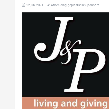
22 juni 2021
Afbeelding geplaatst in:
Sponsors