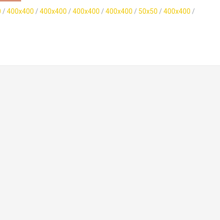
0
/
400x400
/
400x400
/
400x400
/
400x400
/
50x50
/
400x400
/