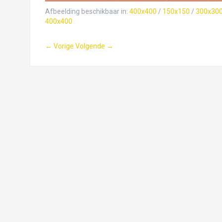
Afbeelding beschikbaar in:
400x400
/
150x150
/
300x30
400x400
← Vorige
Volgende →