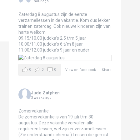
1 hour ago
Zaterdag 8 augustus zijn de eerste
verzamellessen in de vakantie. Kom dus lekker
trainen zaterdag. Ook nieuwe kinderen zijn van
harte welkom.
09.15/10.00 judoka’s 2.5 t/m 5 jaar
10.00/11.00 judoka’s 6 t/m 8 jaar
11.00/12.00 judoka’s 9 jaar en ouder
0
0
0
View on Facebook
·
Share
Judo Zutphen
3 weeks ago
Zomervakantie
De zomervakantie is van 19 juli t/m 30
augustus. Deze vakantie vervallen alle
regulieren lessen, wel zijn er verzamellessen.
(Zie onderstaand schema.) Lessen die gemist