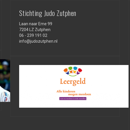
Stichting Judo Zutphen
Laan naar Eme 99
7204 LZ Zutphen
06 - 239 191 02
info@judozutphen.nl