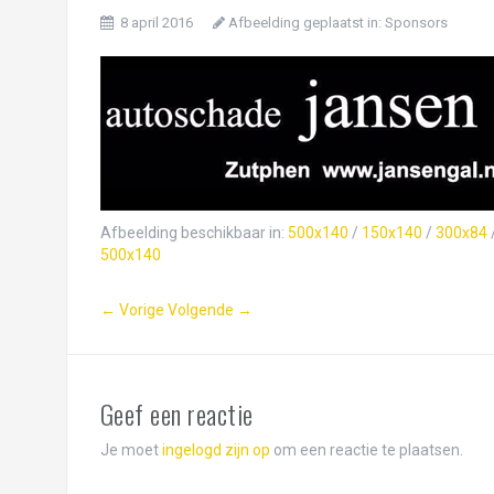
8 april 2016
Afbeelding geplaatst in:
Sponsors
Afbeelding beschikbaar in:
500x140
/
150x140
/
300x84
500x140
← Vorige
Volgende →
Geef een reactie
Je moet
ingelogd zijn op
om een reactie te plaatsen.