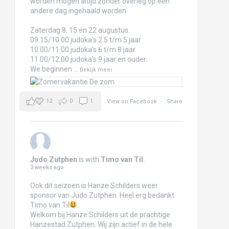
worden mogen altijd zonder overleg op een
andere dag ingehaald worden.
Zaterdag 8, 15 en 22 augustus.
09.15/10.00 judoka's 2.5 t/m 5 jaar
10.00/11.00 judoka's 6 t/m 8 jaar
11.00/12.00 judoka's 9 jaar en ouder.
We beginnen
...
Bekijk meer
12
0
1
View on Facebook
·
Share
Judo Zutphen
is with
Timo van Til
.
3 weeks ago
Ook dit seizoen is Hanze Schilders weer
sponsor van Judo Zutphen. Heel erg bedankt
Timo van Til
.
Welkom bij Hanze Schilders uit de prachtige
Hanzestad Zutphen. Wij zijn actief in de hele