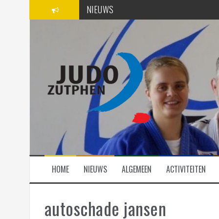
Spring
NIEUWS
naar
inhoud
SPONSORS
ACTIVITEITEN
HOME
NIEUWS
ALGEMEEN
ACTIVITEITEN
autoschade jansen