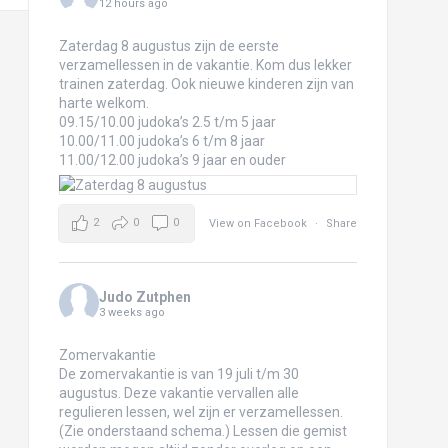
12 hours ago
Zaterdag 8 augustus zijn de eerste
verzamellessen in de vakantie. Kom dus lekker
trainen zaterdag. Ook nieuwe kinderen zijn van
harte welkom.
09.15/10.00 judoka’s 2.5 t/m 5 jaar
10.00/11.00 judoka’s 6 t/m 8 jaar
11.00/12.00 judoka’s 9 jaar en ouder
2
0
0
View on Facebook
·
Share
Judo Zutphen
3 weeks ago
Zomervakantie
De zomervakantie is van 19 juli t/m 30
augustus. Deze vakantie vervallen alle
regulieren lessen, wel zijn er verzamellessen.
(Zie onderstaand schema.) Lessen die gemist