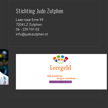
Stichting Judo Zutphen
Laan naar Eme 99
7204 LZ Zutphen
06 - 239 191 02
info@judozutphen.nl