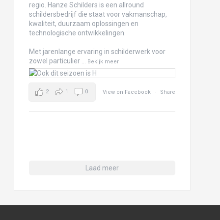
regio. Hanze Schilders is een allround
schildersbedrijf die staat voor vakmanschap,
kwaliteit, duurzaam oplossingen en
technologische ontwikkelingen.
Met jarenlange ervaring in schilderwerk voor
zowel particulier
...
Bekijk meer
2
1
0
View on Facebook
·
Share
Laad meer