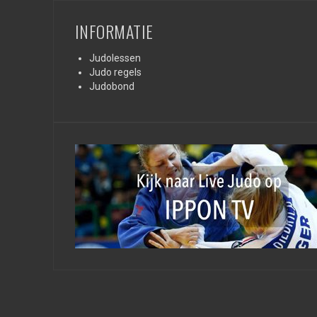
INFORMATIE
Judolessen
Judo regels
Judobond