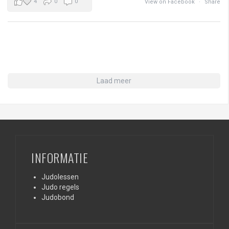
4
0
0
View on Facebook
·
Share
Laad meer
INFORMATIE
Judolessen
Judo regels
Judobond