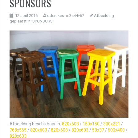
SPONSORS
12 april 2016
ddemkes_m3s44v67
Afbeelding
geplaatst in:
SPONSORS
Afbeelding beschikbaar in:
820x603
/
150x150
/
300x221
/
768x565
/
820x603
/
820x603
/
820x603
/
50x37
/
600x400
/
820x603