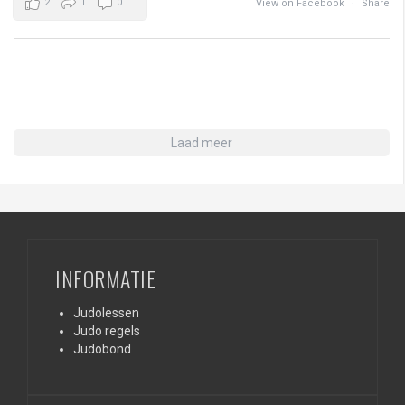
2
1
0
View on Facebook
·
Share
Laad meer
INFORMATIE
Judolessen
Judo regels
Judobond