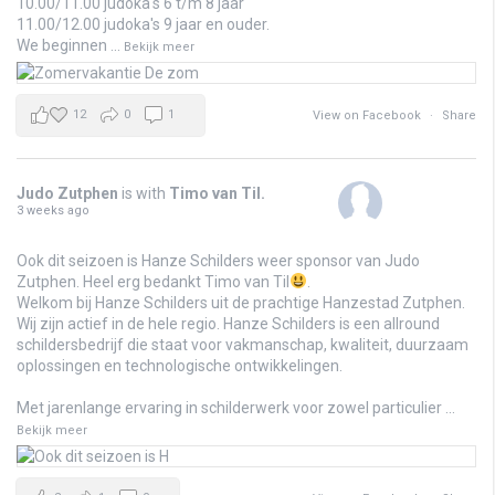
10.00/11.00 judoka's 6 t/m 8 jaar
11.00/12.00 judoka's 9 jaar en ouder.
We beginnen
...
Bekijk meer
12
0
1
View on Facebook
·
Share
Judo Zutphen
is with
Timo van Til
.
3 weeks ago
Ook dit seizoen is Hanze Schilders weer sponsor van Judo
Zutphen. Heel erg bedankt Timo van Til
.
Welkom bij Hanze Schilders uit de prachtige Hanzestad Zutphen.
Wij zijn actief in de hele regio. Hanze Schilders is een allround
schildersbedrijf die staat voor vakmanschap, kwaliteit, duurzaam
oplossingen en technologische ontwikkelingen.
Met jarenlange ervaring in schilderwerk voor zowel particulier
...
Bekijk meer