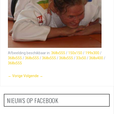
Afbeelding beschikbaar in:
368x555
/
150x150
/
199x300
/
368x555
/
368x555
/
368x555
/
368x555
/
33x50
/
368x400
/
368x555
← Vorige
Volgende →
NIEUWS OP FACEBOOK