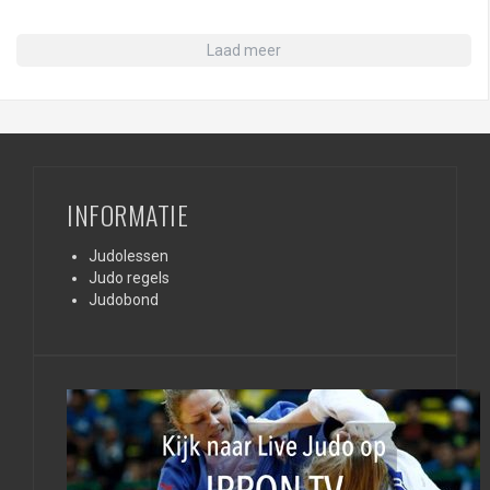
Laad meer
INFORMATIE
Judolessen
Judo regels
Judobond