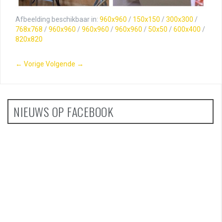
Afbeelding beschikbaar in:
960x960
/
150x150
/
300x300
/
768x768
/
960x960
/
960x960
/
960x960
/
50x50
/
600x400
/
820x820
← Vorige
Volgende →
NIEUWS OP FACEBOOK