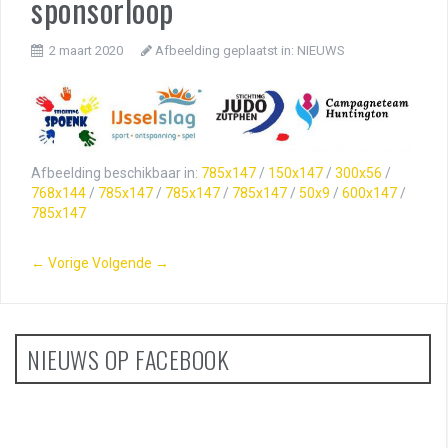
sponsorloop
2 maart 2020
Afbeelding geplaatst in:
NIEUWS
Afbeelding beschikbaar in:
785x147
/
150x147
/
300x56
/
768x144
/
785x147
/
785x147
/
785x147
/
50x9
/
600x147
/
785x147
← Vorige
Volgende →
NIEUWS OP FACEBOOK