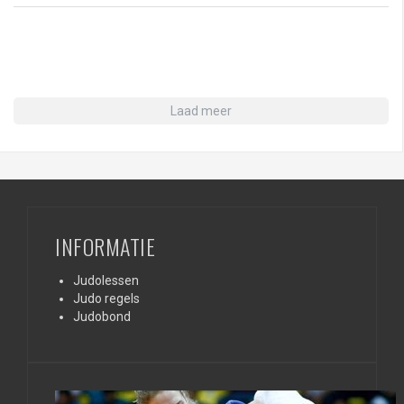
Laad meer
INFORMATIE
Judolessen
Judo regels
Judobond