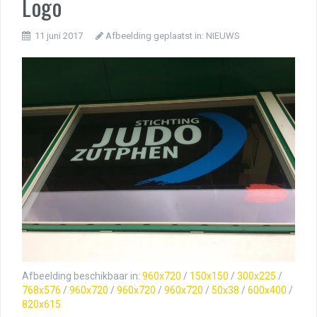
Logo
11 juni 2017
Afbeelding geplaatst in:
NIEUWS
Afbeelding beschikbaar in:
960x720
/
150x150
/
300x225
/
768x576
/
960x720
/
960x720
/
960x720
/
50x38
/
600x400
/
820x615