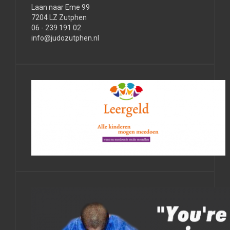
Laan naar Eme 99
7204 LZ Zutphen
06 - 239 191 02
info@judozutphen.nl