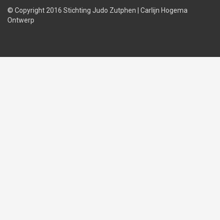
© Copyright 2016 Stichting Judo Zutphen
|
Carlijn Hogema
Ontwerp
Judolessen
Judo
Judobond
regels