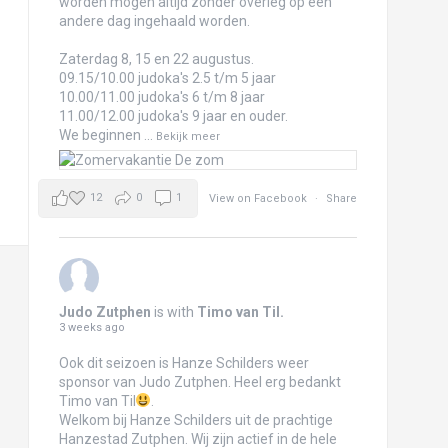
worden mogen altijd zonder overleg op een
andere dag ingehaald worden.
Zaterdag 8, 15 en 22 augustus.
09.15/10.00 judoka's 2.5 t/m 5 jaar
10.00/11.00 judoka's 6 t/m 8 jaar
11.00/12.00 judoka's 9 jaar en ouder.
We beginnen
...
Bekijk meer
12
0
1
View on Facebook
·
Share
Judo Zutphen
is with
Timo van Til
.
3 weeks ago
Ook dit seizoen is Hanze Schilders weer
sponsor van Judo Zutphen. Heel erg bedankt
Timo van Til
.
Welkom bij Hanze Schilders uit de prachtige
Hanzestad Zutphen. Wij zijn actief in de hele