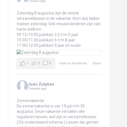
5 hours ago
Zaterdag 8 augustus zijn de eerste
verzamellessen in de vakantie. Kom dus lekker
trainen zaterdag. Ook nieuwe kinderen zijn van
harte welkom.
09.15/10.00 judoka’s 2.5 t/m 5 jaar
10.00/11.00 judoka’s 6 t/m 8 jaar
11.00/12.00 judoka’s 9 jaar en ouder
1
0
0
View on Facebook
·
Share
Judo Zutphen
3 weeks ago
Zomervakantie
De zomervakantie is van 19 juli t/m 30
augustus. Deze vakantie vervallen alle
regulieren lessen, wel zijn er verzamellessen.
(Zie onderstaand schema.) Lessen die gemist