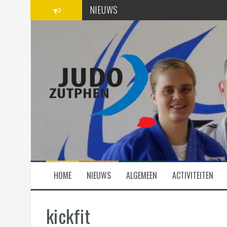
Spring
NIEUWS
naar
inhoud
SPONSORS
ACTIVITEITEN
HOME
NIEUWS
ALGEMEEN
ACTIVITEITEN
kickfit