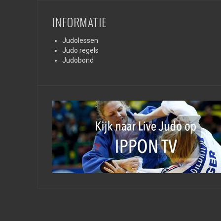
INFORMATIE
Judolessen
Judo regels
Judobond