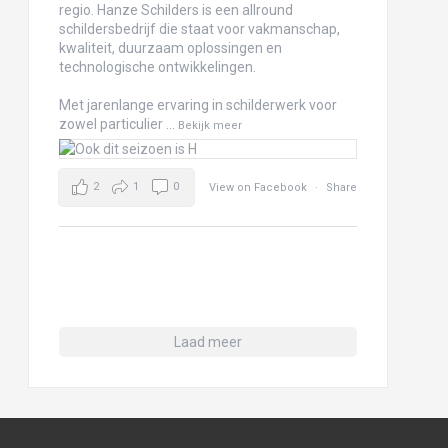
regio. Hanze Schilders is een allround
schildersbedrijf die staat voor vakmanschap,
kwaliteit, duurzaam oplossingen en
technologische ontwikkelingen.
Met jarenlange ervaring in schilderwerk voor
zowel particulier
...
Bekijk meer
2
1
0
View on Facebook
·
Share
Laad meer