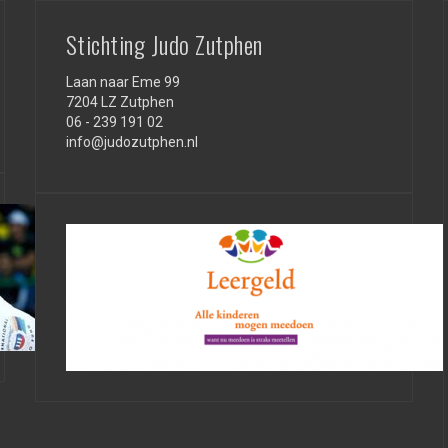
Stichting Judo Zutphen
Laan naar Eme 99
7204 LZ Zutphen
06 - 239 191 02
info@judozutphen.nl