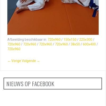
Afbeelding beschikbaar in:
720x960
/
150x150
/
225x300
/
720x960
/
720x960
/
720x960
/
720x960
/
38x50
/
600x400
/
720x960
← Vorige
Volgende →
NIEUWS OP FACEBOOK