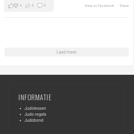
4
0
0
View on Facebook
·
Share
Laad meer
INFORMATIE
Judolessen
Judo regels
Judobond