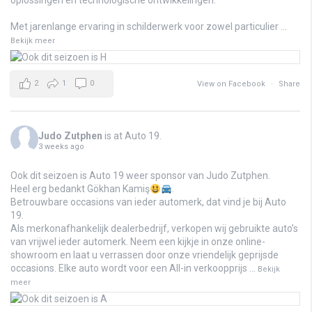
oplossingen en technologische ontwikkelingen.
Met jarenlange ervaring in schilderwerk voor zowel particulier
...
Bekijk meer
2
1
0
View on Facebook
·
Share
Judo Zutphen
is at Auto 19.
3 weeks ago
Ook dit seizoen is Auto 19 weer sponsor van Judo Zutphen.
Heel erg bedankt Gökhan Kamiş
.
Betrouwbare occasions van ieder automerk, dat vind je bij Auto
19.
Als merkonafhankelijk dealerbedrijf, verkopen wij gebruikte auto’s
van vrijwel ieder automerk. Neem een kijkje in onze online-
showroom en laat u verrassen door onze vriendelijk geprijsde
occasions. Elke auto wordt voor een All-in verkoopprijs
...
Bekijk
meer