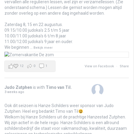
vervallen alle regulieren lessen, wel zijn er verzamellessen. (Zie
onderstaand schema.) Lessen die gemist worden mogen altijd
zonder overleg op een andere dag ingehaald worden.
Zaterdag 8, 15 en 22 augustus.
09.15/10.00 judoka's 2.5 t/m 5 jaar
10.00/11.00 judoka's 6 t/m 8 jaar
11.00/12.00 judoka's 9 jaar en ouder.
We beginnen
...
Bekijk meer
12
0
1
View on Facebook
·
Share
Judo Zutphen
is with
Timo van Til
.
3 weeks ago
Ook dit seizoen is Hanze Schilders weer sponsor van Judo
Zutphen. Heel erg bedankt Timo van Til
.
Welkom bij Hanze Schilders uit de prachtige Hanzestad Zutphen.
Wij zijn actief in de hele regio. Hanze Schilders is een allround
schildersbedrijf die staat voor vakmanschap, kwaliteit, duurzaam