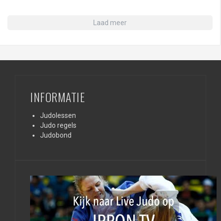
Laad meer
INFORMATIE
Judolessen
Judo regels
Judobond