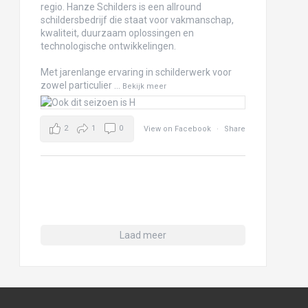
regio. Hanze Schilders is een allround
schildersbedrijf die staat voor vakmanschap,
kwaliteit, duurzaam oplossingen en
technologische ontwikkelingen.
Met jarenlange ervaring in schilderwerk voor
zowel particulier
...
Bekijk meer
2
1
0
View on Facebook
·
Share
Laad meer