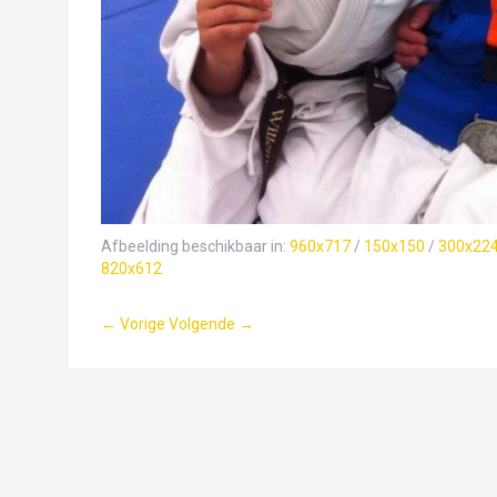
Afbeelding beschikbaar in:
960x717
/
150x150
/
300x22
820x612
← Vorige
Volgende →