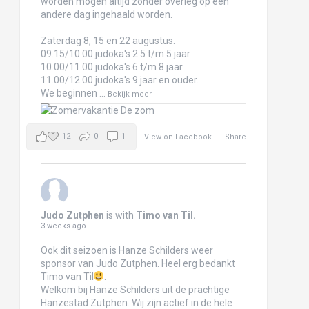
worden mogen altijd zonder overleg op een
andere dag ingehaald worden.
Zaterdag 8, 15 en 22 augustus.
09.15/10.00 judoka's 2.5 t/m 5 jaar
10.00/11.00 judoka's 6 t/m 8 jaar
11.00/12.00 judoka's 9 jaar en ouder.
We beginnen
...
Bekijk meer
12
0
1
View on Facebook
·
Share
Judo Zutphen
is with
Timo van Til
.
3 weeks ago
Ook dit seizoen is Hanze Schilders weer
sponsor van Judo Zutphen. Heel erg bedankt
Timo van Til
.
Welkom bij Hanze Schilders uit de prachtige
Hanzestad Zutphen. Wij zijn actief in de hele