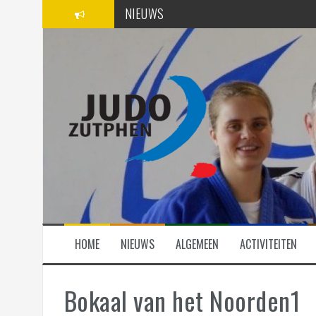
Spring
NIEUWS
naar
inhoud
SPONSORS
ACTIVITEITEN
HOME
NIEUWS
ALGEMEEN
ACTIVITEITEN
Bokaal van het Noorden1