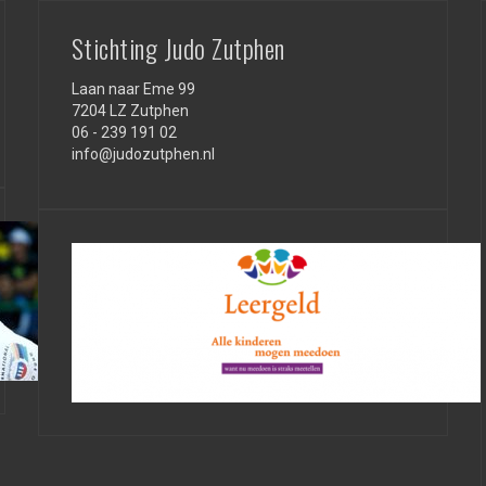
Stichting Judo Zutphen
Laan naar Eme 99
7204 LZ Zutphen
06 - 239 191 02
info@judozutphen.nl