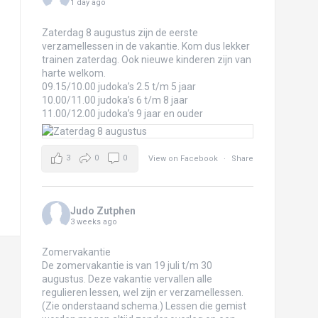
1 day ago
Zaterdag 8 augustus zijn de eerste
verzamellessen in de vakantie. Kom dus lekker
trainen zaterdag. Ook nieuwe kinderen zijn van
harte welkom.
09.15/10.00 judoka’s 2.5 t/m 5 jaar
10.00/11.00 judoka’s 6 t/m 8 jaar
11.00/12.00 judoka’s 9 jaar en ouder
3
0
0
View on Facebook
·
Share
Judo Zutphen
3 weeks ago
Zomervakantie
De zomervakantie is van 19 juli t/m 30
augustus. Deze vakantie vervallen alle
regulieren lessen, wel zijn er verzamellessen.
(Zie onderstaand schema.) Lessen die gemist