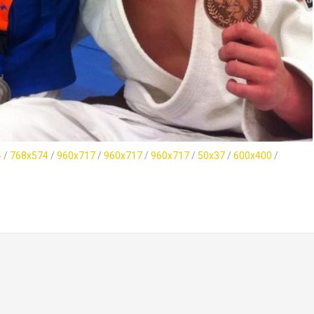
4
/
768x574
/
960x717
/
960x717
/
960x717
/
50x37
/
600x400
/