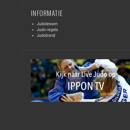
INFORMATIE
Judolessen
Judo regels
Judobond