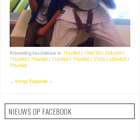
Afbeelding beschikbaar in:
716x960
/
150x150
/
224x300
/
716x960
/
716x960
/
716x960
/
716x960
/
37x50
/
600x400
/
716x960
← Vorige
Volgende →
NIEUWS OP FACEBOOK