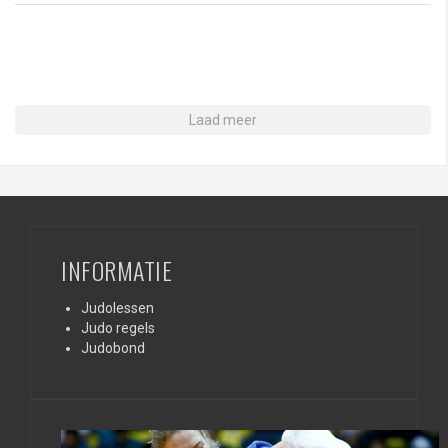
Laad meer
INFORMATIE
Judolessen
Judo regels
Judobond