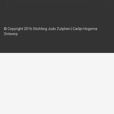
© Copyright 2016 Stichting Judo Zutphen
|
Carlijn Hogema
Ontwerp
Judolessen
Judo
Judobond
regels