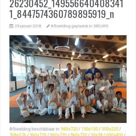
26230452_149556640408341
1_8447574360789895919_n
29 januari 2018
Afbeelding geplaatst in:
NIEUWS
Afbeelding beschikbaar in:
960x720
/
150x150
/
300x225
/
768x576
/
960x720
/
960x720
/
960x720
/
50x38
/
600x400
/