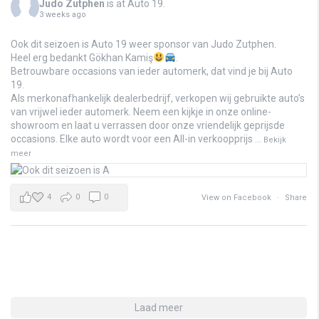
Judo Zutphen
is at Auto 19.
3 weeks ago
Ook dit seizoen is Auto 19 weer sponsor van Judo Zutphen.
Heel erg bedankt Gökhan Kamiş
.
Betrouwbare occasions van ieder automerk, dat vind je bij Auto
19.
Als merkonafhankelijk dealerbedrijf, verkopen wij gebruikte auto’s
van vrijwel ieder automerk. Neem een kijkje in onze online-
showroom en laat u verrassen door onze vriendelijk geprijsde
occasions. Elke auto wordt voor een All-in verkoopprijs
...
Bekijk
meer
4
0
0
View on Facebook
·
Share
Laad meer