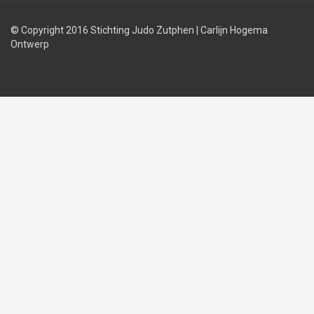
© Copyright 2016 Stichting Judo Zutphen
|
Carlijn Hogema
Ontwerp
Judolessen
Judo
Judobond
regels