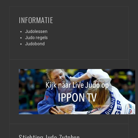
INFORMATIE
Judolessen
Judo regels
Judobond
Stichting Judo Zutphen