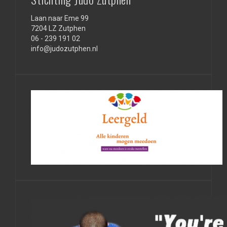
Laan naar Eme 99
7204 LZ Zutphen
06 - 239 191 02
info@judozutphen.nl