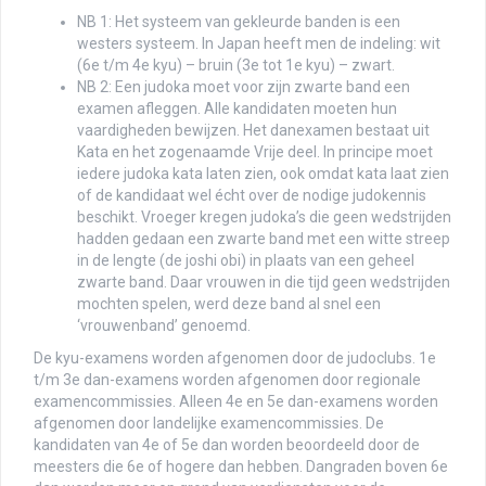
NB 1: Het systeem van gekleurde banden is een
westers systeem. In Japan heeft men de indeling: wit
(6e t/m 4e kyu) – bruin (3e tot 1e kyu) – zwart.
NB 2: Een judoka moet voor zijn zwarte band een
examen afleggen. Alle kandidaten moeten hun
vaardigheden bewijzen. Het danexamen bestaat uit
Kata en het zogenaamde Vrije deel. In principe moet
iedere judoka kata laten zien, ook omdat kata laat zien
of de kandidaat wel écht over de nodige judokennis
beschikt. Vroeger kregen judoka’s die geen wedstrijden
hadden gedaan een zwarte band met een witte streep
in de lengte (de joshi obi) in plaats van een geheel
zwarte band. Daar vrouwen in die tijd geen wedstrijden
mochten spelen, werd deze band al snel een
‘vrouwenband’ genoemd.
De kyu-examens worden afgenomen door de judoclubs. 1e
t/m 3e dan-examens worden afgenomen door regionale
examencommissies. Alleen 4e en 5e dan-examens worden
afgenomen door landelijke examencommissies. De
kandidaten van 4e of 5e dan worden beoordeeld door de
meesters die 6e of hogere dan hebben. Dangraden boven 6e