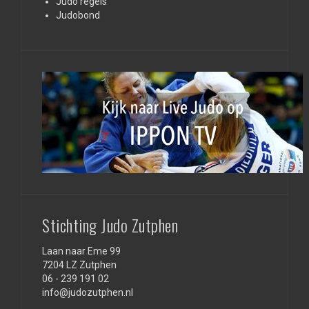
Judo regels
Judobond
Stichting Judo Zutphen
Laan naar Eme 99
7204 LZ Zutphen
06 - 239 191 02
info@judozutphen.nl