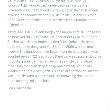
dan worden meer op grond van verdiensten voor de
judosport dan voor exceptionele bekwaamheid in het
uitvoeren ervan toegekend. Bij de 6e, 7e en 8e dan is er een
afwisselend roodwitte band, bij de 9e en 10e dan een rode
band. Deze behaalde banden worden in een judopaspoort
afgetekend.
Tot nu toe is de 10e dan toegekend aan slechts 18 judoka’s in
de hele wereld. De meeste 10e danhouders zijn Japanners.
Slechts twee Nederlandse en één Britse judoka zijn in het
bezit van deze dangraad. Op 8 januari 2006 werden drie
nieuwe 10e danhouders verkozen door de Kodokan, dit was
voor het eerst in 22 jaar. Jigoro Kano verkreeg na zijn dood de
hoogste graad, de 11e dan, een brede witte band. Deze
graad kan theoretisch gezien gehaald worden door elke
judoka maar praktisch gezien is deze alleen voor de stichter
van judo, de kans is dus vrijwel niet aanwezig dat iemand
deze ooit nog zal gaan halen.
Bron: Wikipedia