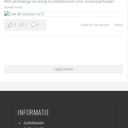
Met jarenlange ervaring in schilderwerk voor zowel particulier
...
Bekijk meer
2
1
0
View on Facebook
·
Share
Laad meer
INFORMATIE
Judolessen