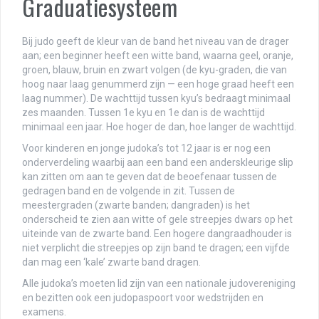
Graduatiesysteem
Bij judo geeft de kleur van de band het niveau van de drager
aan; een beginner heeft een witte band, waarna geel, oranje,
groen, blauw, bruin en zwart volgen (de kyu-graden, die van
hoog naar laag genummerd zijn — een hoge graad heeft een
laag nummer). De wachttijd tussen kyu’s bedraagt minimaal
zes maanden. Tussen 1e kyu en 1e dan is de wachttijd
minimaal een jaar. Hoe hoger de dan, hoe langer de wachttijd.
Voor kinderen en jonge judoka’s tot 12 jaar is er nog een
onderverdeling waarbij aan een band een anderskleurige slip
kan zitten om aan te geven dat de beoefenaar tussen de
gedragen band en de volgende in zit. Tussen de
meestergraden (zwarte banden; dangraden) is het
onderscheid te zien aan witte of gele streepjes dwars op het
uiteinde van de zwarte band. Een hogere dangraadhouder is
niet verplicht die streepjes op zijn band te dragen; een vijfde
dan mag een ‘kale’ zwarte band dragen.
Alle judoka’s moeten lid zijn van een nationale judovereniging
en bezitten ook een judopaspoort voor wedstrijden en
examens.