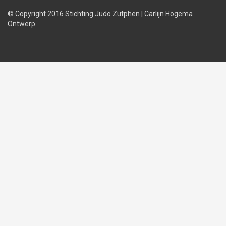
© Copyright 2016 Stichting Judo Zutphen
|
Carlijn Hogema
Ontwerp
Judolessen
Judo
Judobond
regels