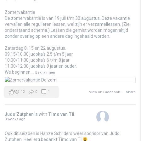
Zomervakantie
De zomervakantie is van 19 juli t/m 30 augustus. Deze vakantie
vervallen alle regulieren lessen, wel zijn er verzamellessen. (Zie
onderstaand schema.) Lessen die gemist worden mogen altijd
zonder overleg op een andere dag ingehaald worden.
Zaterdag 8, 15 en 22 augustus.
09.15/10.00 judoka's 2.5 t/m 5 jaar
10.00/11.00 judoka's 6 t/m 8 jaar
11.00/12.00 judoka's 9 jaar en ouder.
We beginnen
...
Bekijk meer
12
0
1
View on Facebook
·
Share
Judo Zutphen
is with
Timo van Til
.
3 weeks ago
Ook dit seizoen is Hanze Schilders weer sponsor van Judo
Zutphen. Heel erg bedankt Timo van Til
.