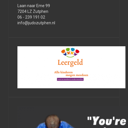
Laan naar Eme 99
7204 LZ Zutphen
06 - 239 191 02
info@judozutphen.nl