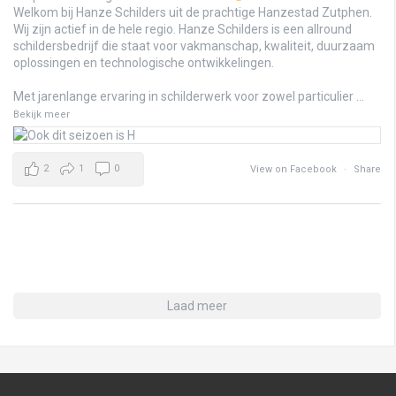
Welkom bij Hanze Schilders uit de prachtige Hanzestad Zutphen.
Wij zijn actief in de hele regio. Hanze Schilders is een allround
schildersbedrijf die staat voor vakmanschap, kwaliteit, duurzaam
oplossingen en technologische ontwikkelingen.
Met jarenlange ervaring in schilderwerk voor zowel particulier
...
Bekijk meer
2
1
0
View on Facebook
·
Share
Laad meer